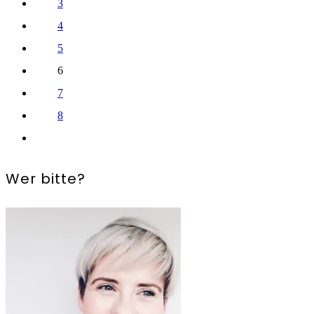
3
4
5
6
7
8
Wer bitte?