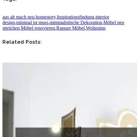
aus alt mach neu
,
homestory
,
Inspirationsfindung
,
interior
design
,
minimal ist muss
,
minimalistische Dekoration
,
Möbel neu
streichen
,
Möbel renovieren
,
Rapuze Möbel
,
Wohnsinn
Related Posts: