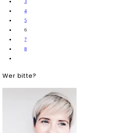
3
4
5
6
7
8
Wer bitte?