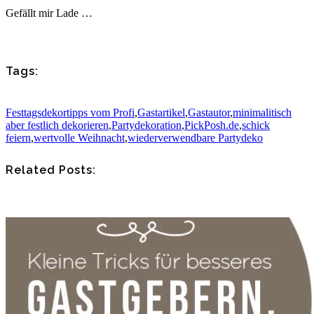
Gefällt mir
Lade …
Tags:
Festtagsdekortipps vom Profi
,
Gastartikel
,
Gastautor
,
minimalitisch
aber festlich dekorieren
,
Partydekoration
,
PickPosh.de
,
schick
feiern
,
wertvolle Weihnacht
,
wiederverwendbare Partydeko
Related Posts: