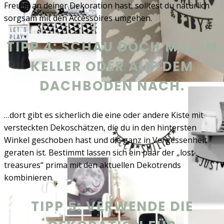
Freude an deiner Dekoration hast, solltest du natürlich
sorgsam mit den Accessoires umgehen.
TIPP 4: SCHAU DOCH MAL IM
KELLER ODER AUF DEM
DACHBODEN NACH.
…dort gibt es sicherlich die eine oder andere Kiste mit
versteckten Dekoschätzen, die du in den hintersten
Winkel geschoben hast und die ganz in Vergessenheit
geraten ist. Bestimmt lassen sich ein paar der „lost
treasures“ prima mit den aktuellen Dekotrends
kombinieren.
TIPP 5: VERWENDE DIE