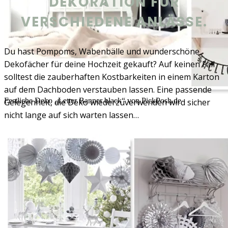
DEKORATION FÜR
VERSCHIEDENE ANLÄSSE.
Du hast Pompoms, Wabenbälle und wunderschöne
Dekofächer für deine Hochzeit gekauft? Auf keinen Fall
solltest die zauberhaften Kostbarkeiten in einem Karton
auf dem Dachboden verstauben lassen. Eine passende
Festliche Deko „Letter Banner black“ von PickPosh.de
Gelegenheit, die Deko wiederzuverwenden wird sicher
nicht lange auf sich warten lassen…