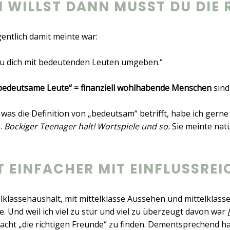
 WILLST DANN MUSST DU DIE 
entlich damit meinte war:
du dich mit bedeutenden Leuten umgeben.“
bedeutsame Leute“ = finanziell wohlhabende Menschen
sind
s die Definition von „bedeutsam“ betrifft, habe ich gerne 
.
Bockiger Teenager halt! Wortspiele und so.
Sie meinte natü
T EINFACHER MIT EINFLUSSRE
lklassehaushalt, mit mittelklasse Aussehen und mittelklasse
. Und weil ich viel zu stur und viel zu überzeugt davon war
cht „die richtigen Freunde“ zu finden. Dementsprechend ha