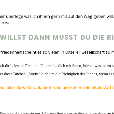
 mir überlege was ich ihnen gern mit auf den Weg geben will, 
n ist.
WILLST DANN MUSST DU DIE R
riedenheit scheint es so vielen in unserer Gesellschaft zu 
ch dir belesene Freunde. Unterhalte dich mit ihnen, hör zu was sie zu 
r diese Bücher. „Streite“ dich um die Richtigkeit des Inhalts, wenn es n
eund, aber du wirst schlauerer und belesener sein als du vorh
reunde. Studiere sie gut. Wie schaffen sie es so diszipliniert dabei zu 