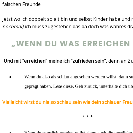
falschen Freunde.
Jetzt wo ich doppelt so alt bin und selbst Kinder habe und
nochmal]
ich muss zugestehen das da doch was wahres dra
„WENN DU WAS ERREICHEN 
Und mit “erreichen” meine ich “zufrieden sein”,
denn an Zuf
Wenn du also als schlau angesehen werden willst, dann su
geprägt haben. Lese diese. Geh zurück, unterhalte dich übe
Vielleicht wirst du nie so schlau sein wie dein schlauer Fr
* * *
Wenn du sportlich werden willst, dann such dir sportliche F