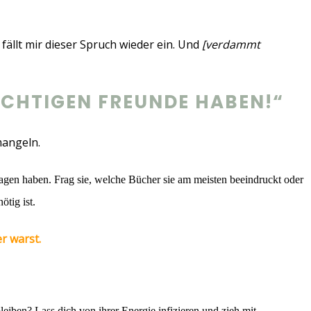
fällt mir dieser Spruch wieder ein. Und
[verdammt
ICHTIGEN FREUNDE HABEN!“
mangeln.
sagen haben. Frag sie, welche Bücher sie am meisten beeindruckt oder
ötig ist.
er warst.
bleiben? Lass dich von ihrer Energie infizieren und zieh mit.