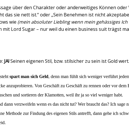
Aussage über den Charakter oder anderweitiges Können oder
icht das sie nett ist.“ oder „Sein Benehmen ist nicht akzepta
hows wie
(mein absoluter Liebling wenn mein gehässiges Ich 
n mit Lord Sugar – nur weil du einen business suit trägst m
e:
JA!
Seinen eigenen Stil, bzw. stilsicher zu sein ist Gold wert
steht
spart man sich Geld
, denn man fühlt sich weniger verführt jede
ke anzuprobieren. Von Geschäft zu Geschäft zu rennen oder vor dem B
chen und sortieren der Klamotten, weil ihr ja so viel weniger habt.
nd dann verzweifeln wenn es das nicht tut? Wer braucht das? Ich sage n
 eine Methode zur Findung des eigenen Stils antrefft, dann gehe ich schw
eid.