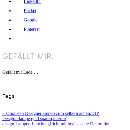
LinkedIn
Pocket
Google
Pinterest
GEFÄLLT MIR:
Gefällt mir
Lade …
Tags:
3 schönsten Designerlampen zum selbermachen
,
DIY
Designerlampe
,
geld sparen
,
interior
design
,
Lampen
,
Leuchten
,
Licht
,
minimalistische Dekoration