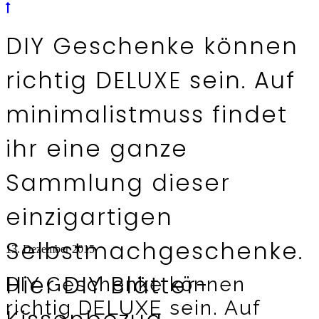
DIY Geschenke können
richtig DELUXE sein. Auf
minimalistmuss findet
ihr eine ganze
Sammlung dieser
einzigartigen
Selbstmachgeschenke.
13. Dezember 2015
Hier DIY Blätter-
DIY Geschenke können
richtig DELUXE sein. Auf